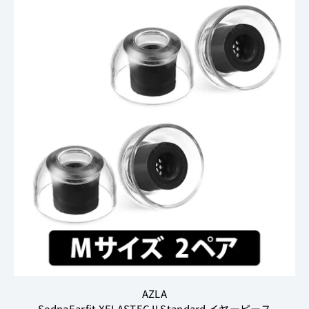
AZLA
SednaEarfit XELASTEC II Standard イヤーピース