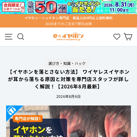
ス
キ
ッ
イヤホン・ヘッドホン専門店 新品3,000円以上送料無料
プ
16:00までのご注文で即日出荷
ス
す
ラ
る
メニュー
検索
Wishlist
カ
イ
ド
シ
ョ
選び方・知識・ハック
ー
を
【イヤホンを落とさない方法】 ワイヤレスイヤホン
停
が耳から落ちる原因と対策を専門店スタッフが詳し
止
く解説！【2026年8月最新】
す
る
2026年8月6日