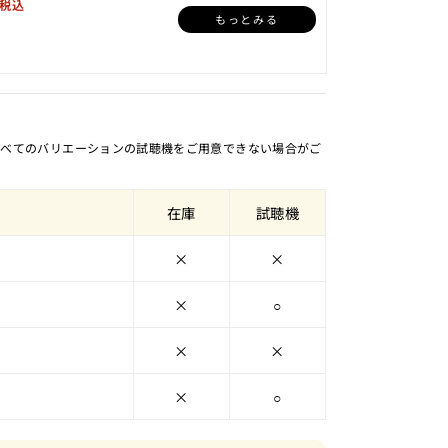
税込
もっとみる
すべてのバリエーションの試聴機をご用意できない場合がご
在庫
試聴機
×
×
×
○
×
×
×
○