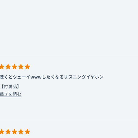
れ
た
ま
し
た
読み込み中...
星
5
聴くとウェーイwwwしたくなるリスニングイヤホン
つ
中
【付属品】
5
と
こ
続きを読む
3.5㎜ケーブルのみ付属されているので、4.4㎜で聴きたい場合はケ
評
の
価
販売価格が6万円ちかくするのに4.4㎜が付属していないのは同価格
レ
す。
ビ
【装着感】
ュ
2DD＋４BAを積んでいるせいで筐体の幅が大きめなので装着すると
ー
星