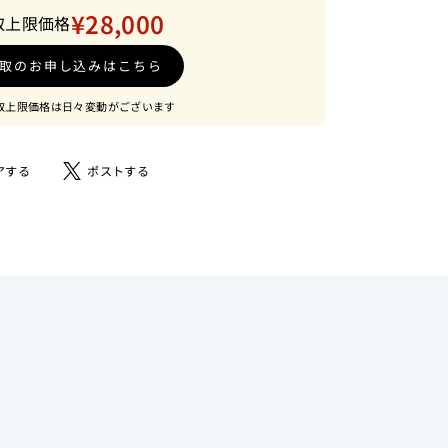
¥28,000
取上限価格
取のお申し込みはこちら
取上限価格は日々変動がございます
Facebook
ツ
アする
ポストする
で
イ
シ
ー
ェ
ト
ア
す
す
る
る