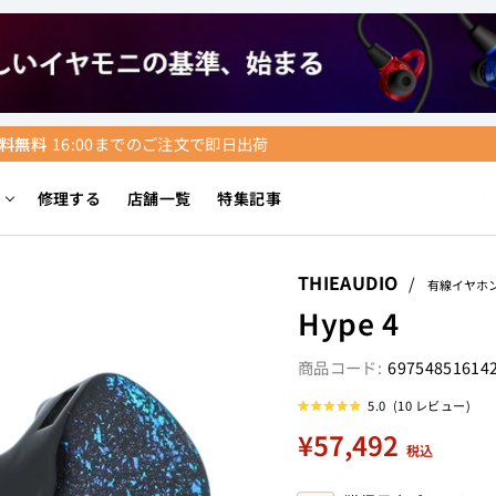
送料無料
16:00までのご注文で即日出荷
ス
る
修理する
店舗一覧
特集記事
ラ
イ
ド
THIEAUDIO
/
シ
有線イヤホ
ョ
Hype 4
ー
を
69754851614
停
ク
5.0
(10 レビュー)
星
止
リ
5
定
¥57,492
ッ
つ
す
税込
中
価
ク
5.0
る
と
し
評