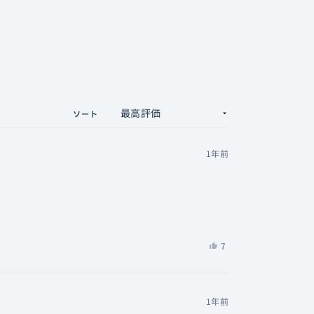
ソート
1年前
ーブルを自前で調達しなくてはなりません。
帯のライバル機と比べて大きなマイナス点といえま
は
7
い、
人
concon
が
さ
「は
気持ち耳から飛び出るような見た目になります。
1年前
ん
い」