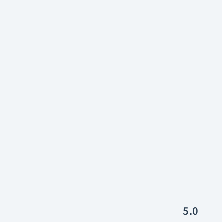
THIEAUDIO
Hype 4
¥57,492〜
税込
獲得予定ポイント
0
〜
Black, White, Blue
ク
5.0
(10 レビュー)
星
リ
5
ッ
つ
中
ク
5.0
と
し
評
て
価
レ
ビ
ュ
5.0
ー