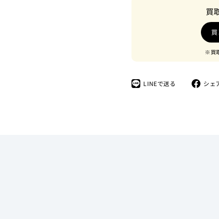
買
買
※買
LINE
LINEで送る
シェ
で
送
る