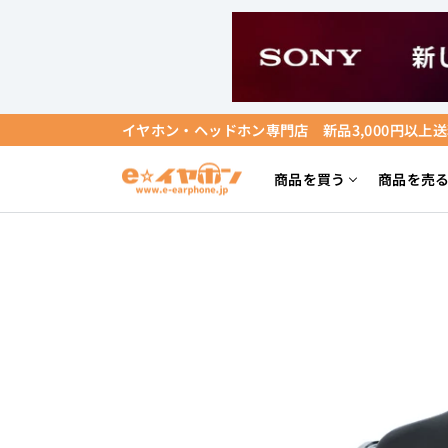
ス
キ
ッ
プ
す
イヤホン・ヘッドホン専門店 新品3,000円以上
る
商品を買う
商品を売