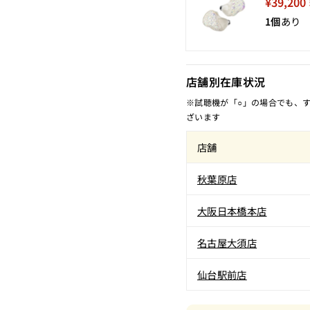
¥39,200
1個
あり
店舗別在庫状況
※試聴機が「○」の場合でも、
ざいます
店舗
秋葉原店
大阪日本橋本店
名古屋大須店
仙台駅前店