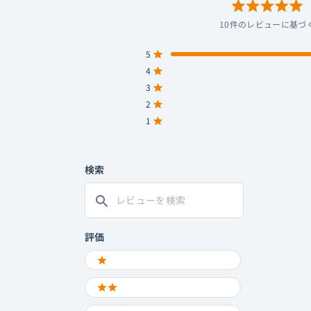
ま
で
星
10件のレビューに基づ
ス
5
ク
つ
ロ
5
中
星5つ中と評価
ー
4
5.0
ル
星5つ中と評価
と
3
星5つ中と評価
合
合
合
合
合
評
計
計
計
計
計
2
星5つ中と評価
5
4
3
2
1
価
つ
つ
つ
つ
つ
1
星5つ中と評価
星
星
星
星
星
の
の
の
の
の
レ
レ
レ
レ
レ
ビ
ビ
ビ
ビ
ビ
検索
ュ
ュ
ュ
ュ
ュ
ー:
ー:
ー:
ー:
ー:
10
0
0
0
0
レ
ビ
ュ
ー
評価
を
Ratings
検
1 STARS
索
2 STARS