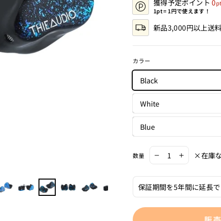
獲得予定ポイント
0
て
価
レ
1pt = 1円で使えます！
ビ
新品3,000円以上送
ュ
ー
ま
で
カラー
ス
ク
Black
ロ
ー
ル
White
Blue
×在庫
数量
−
+
販