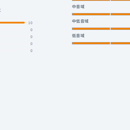
ら
1
中音域
く
5
か
の
ら
1
中低音域
10
ス
5
か
0
ケ
の
ら
1
低音域
ー
0
ス
5
か
ル
0
ケ
の
ら
で
0
ー
ス
5
4.0
ル
ケ
の
と
で
ー
ス
評
4.0
ル
ケ
価
と
で
ー
さ
評
5.0
ル
れ
価
と
で
ま
さ
評
5.0
し
れ
価
と
た
ま
さ
評
し
れ
価
た
ま
さ
し