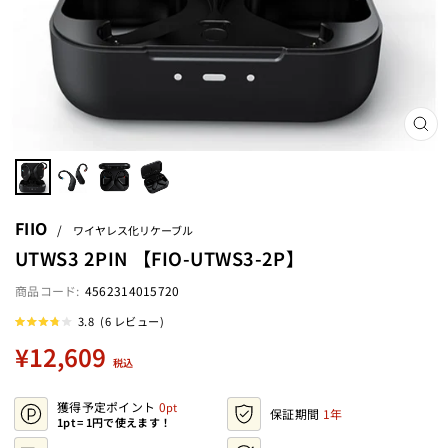
閉
じ
る
(ES
FIIO
/
ワイヤレス化リケーブル
UTWS3 2PIN 【FIO-UTWS3-2P】
4562314015720
ク
3.8
(6 レビュー)
星
リ
5
定
¥12,609
ッ
つ
税込
中
価
ク
3.8
と
し
評
獲得予定ポイント
0
て
価
保証期間
1年
1pt = 1円で使えます！
レ
ビ