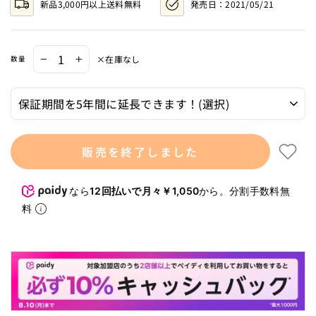
新品3,000円以上送料無料
発売日：
2021/05/21
ュ
ー
ま
で
ス
×在庫なし
数量
−
+
ク
ロ
ー
ル
販売を終了しました
なら
12回払いで月々￥1,050
から。分割手数料無
料