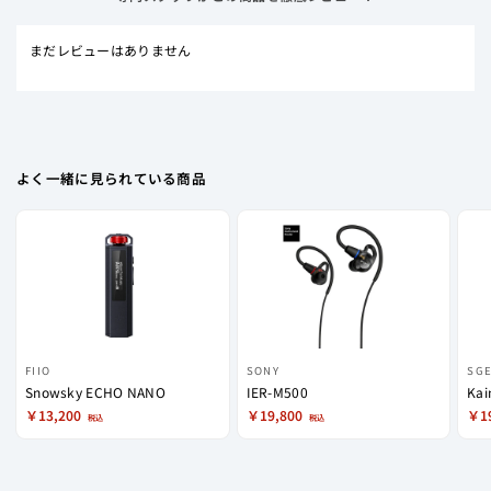
っと面倒くさいくらいです。
役
に
まだレビューはありません
立
ち
ま
し
た。
よく一緒に見られている商品
FIIO
SONY
SG
Snowsky ECHO NANO
IER-M500
Kai
￥13,200
￥19,800
￥1
税込
税込