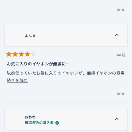
の
価
AZLA Mk2のコネクター部分は少し凹んでる程度なので問題な
ュ
は
0
レ
ー
いと思ったのですが、普通に使ってるだけでポロポロ取れてし
い、
人
ビ
は
まいます。他に適合するイヤホンもないため、後から剥がせる
か
が
役
ュ
両面テープを小さく切って貼り付けて使用しています。
ん
「は
に
ー
き
い」
よんま
これから購入される方は、コネクター部分がツライチ or 出っ
立
の
ち
に
ち
張ってるイヤホン以外には合わないと考えておいてただいた方
さ
投
詳
ま
が良いかと思います。
ん
票
細
5年前
し
星
の
（なお、AZLA Mk2のように少し凹んでいるタイプはTRN
た。
を
5
お気に入りのイヤホンが無線に…
こ
つ
TB30の2pinが、KXXSのような深く凹んでいるCIEMタイプは
読
中
の
以前使っていたお気に入りのイヤホンが、無線イヤホンの登場
Fostex TM2Cの2pinが適合します）
4
む
レ
と
こ
で机の奥に眠っていたところこれを見つけ即購入しました！
続きを読む
[音質]
評
ビ
の
価
使った感想
ュ
Bluetoothレシーバーshanling UP4との比較では、やや低音
は
0
レ
ー
(ポジティブ)
の量感と音圧が増したように感じます。
い、
人
ビ
は
・有線はやっぱり断線があるので、あと無線に慣れてしまって
よ
が
また、全体的に音の輪郭がややハッキリしたように感じます。
役
ュ
ん
「は
有線に戻れない…のでお気に入りのイヤホンが無線になってす
に
無音時にわずかにノイズを感じるものの、手持ちのibasso
ー
おわわ
ま
い」
ごく満足してます。
立
確認済みの購入者
CF01とほぼ同レベルです。
の
さ
に
ち
電池の持ちがいい！
ん
投
詳