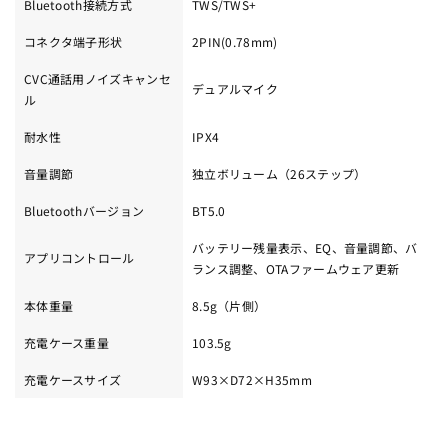
Bluetooth接続方式
TWS/TWS+
コネクタ端子形状
2PIN(0.78mm)
CVC通話用ノイズキャンセ
デュアルマイク
ル
耐水性
IPX4
音量調節
独立ボリューム（26ステップ）
Bluetoothバージョン
BT5.0
バッテリー残量表示、EQ、音量調節、バ
アプリコントロール
ランス調整、OTAファームウェア更新
本体重量
8.5g（片側）
充電ケース重量
103.5g
充電ケースサイズ
W93×D72×H35mm