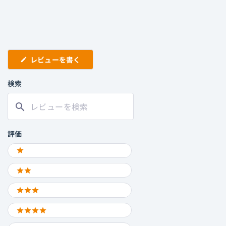
星
星
星
星
星
の
の
の
の
の
レ
レ
レ
レ
レ
ビ
ビ
ビ
ビ
ビ
ュ
ュ
ュ
ュ
ュ
ー:
ー:
ー:
ー:
ー:
1
4
0
1
0
(新
レビューを書く
し
い
ウ
検索
ィ
ン
レ
ド
ウ
ビ
で
ュ
開
き
ー
評価
ま
を
す)
Ratings
検
1 STARS
索
2 STARS
3 STARS
4 STARS