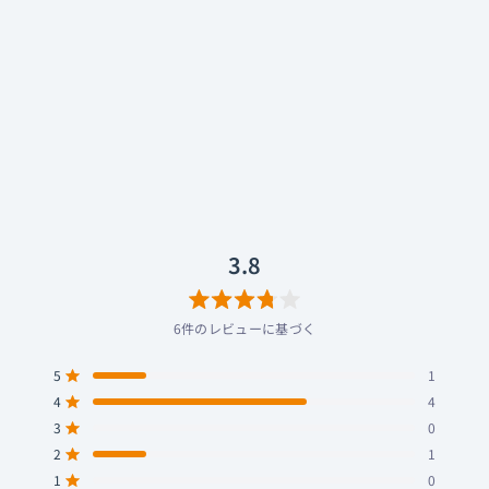
FIIO
UTWS3 2PIN 【FIO-UTWS3-2P】
¥12,609
税込
獲得予定ポイント
0
星
ク
3.8
(6 レビュー)
5
リ
つ
中
ッ
3.8
と
ク
評
し
価
て
レ
3.8
ビ
ュ
ー
星
ま
6件のレビューに基づく
5
で
つ
ス
5
1
中
星5つ中と評価
ク
ロ
4
3.8
4
星5つ中と評価
ー
と
3
0
星5つ中と評価
合
合
合
合
合
ル
評
計
計
計
計
計
2
1
星5つ中と評価
5
4
3
2
1
価
つ
つ
つ
つ
つ
1
0
星5つ中と評価