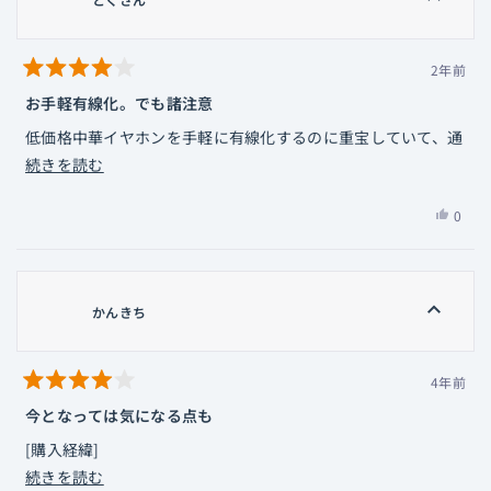
の
の
に
こ
投
詳
の
票
細
2年前
星
レ
を
5
お手軽有線化。でも諸注意
ビ
つ
読
中
ュ
低価格中華イヤホンを手軽に有線化するのに重宝していて、通
4
む
ー
と
こ
勤に使用しています。
続きを読む
評
は
の
価
音質の劣化を感じなくて良かったですが、音質を求める、とい
役
は
0
レ
うよりその日の気分でイヤホンを付け替えて音のキャラクター
に
い、
人
ビ
立
を楽しむのが適していると思います。
と
が
ち
ュ
ただし２点ご注意。
く
「は
ま
ー
さ
い」
かんきち
①本機器の２pinのプラグ面がフラットなので、イヤホン側の
し
の
ん
に
た。
受けが凹んでいるタイプは挿入が浅くなり外れやすい。手持ち
さ
投
詳
のイヤホンの端子タイプを要確認。
ん
票
細
4年前
星
の
②耳掛けの裏側に充電用端子があり、夏場は汗などが付き易い
を
5
今となっては気になる点も
こ
つ
です。冬場向きと思います。
読
中
の
[購入経緯]
4
む
レ
と
こ
続きを読む
AZLA Mk2を無線化しようと思って購入。
評
ビ