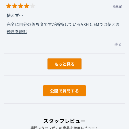
[装着感]
ま
の
票
・装着感はいいです！そんなに重くないですし、つけてて気に
細
5年前
し
使用するイヤホンで変わってくると思いますが、形状記憶タイ
星
こ
なることはないです！ただ耳にかけるタイプなのでつける時が
た。
を
5
使えず…
プのケーブル使用時と大きく変わらないと感じます。
の
つ
面倒くさいです。
読
中
レ
ibasso CF01やTRN TB30に比べると耳にかかるループ部分が
完全に自分の落ち度ですが所持しているAXH CIEMでは使えま
4
・操作方法は簡単です！説明書は若干分かりずらいですが操作
む
ビ
と
こ
長いため、UTWS3の方が装着感は良く感じます。
せんでした。
続きを読む
評
ュ
していれば慣れます。
の
価
[使用感]
一般的な2pinケーブルのイヤホン側に四角？のような形状が
ー
(ネガティブ)
は
0
レ
ないため、奥までささりません。
は
操作部分は物理ボタンですが、押しやすくできています。
い、
人
・本体のボックスがとにかくデカい。今まで使っていたのはポ
ビ
役
e-イヤホンさんのHPにもかかれてますが、実機確認は必須の
コントロールアプリもあり、イコライザや各種音量設定、左右
お
が
ケットに入れても全然問題なかったんですが、これはポケット
読み込み中...
に
ュ
ようです。
わ
「は
バランスの調整、ボタン操作の設定が可能です。
立
に入れるとかなり盛り上がります。不自然です。パスケースよ
ー
わ
い」
ち
なお、ボタン操作タイプはプリセットの三種類です。
り全然デカいです。カバンを持ち歩かないとダメだと思いま
の
さ
に
ま
気になる点としては充電ケースとの接点が肌と接する形状であ
す。ただ連続再生が長いので、1日出掛けるくらいなら持って
ん
投
詳
し
の
票
り、なおかつすり鉢状に凸んでいるので、軽くぬぐった程度で
いかなくてもいいのかも。ただそれだと落としそうで怖いで
細
た。
質問する
こ
は接点部分に水分や油分が残留してしまい、接点不良の原因に
す。まだ無いですがイヤホンの部分がいつの間にか外れてそ
を
の
なりやすい点です。
う。
読
レ
（なお、後に発売された上位機種のUTWS5では接点部分がフ
む
・同じく本体のボックスなんですが、イヤホンの収納部が少し
ビ
ュ
ラットになって改良されています）
狭いです。イヤホンの方向を収納部に合わせて変えて収納して
スタッフレビュー
ー
います。ただよっぽどでないと入らないことはないので、ちょ
専門スタッフがこの商品を徹底レビュー！
は