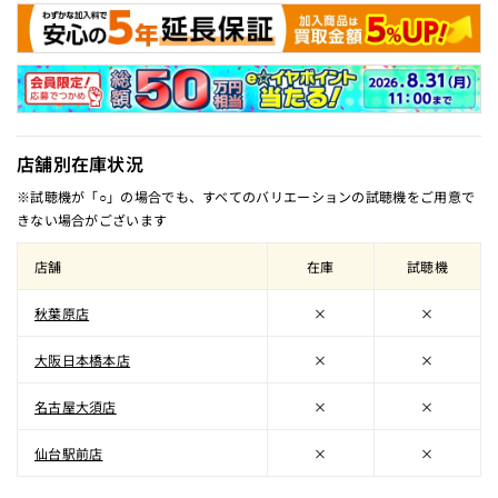
店舗別在庫状況
※試聴機が「○」の場合でも、すべてのバリエーションの試聴機をご用意で
きない場合がございます
店舗
在庫
試聴機
秋葉原店
×
×
大阪日本橋本店
×
×
名古屋大須店
×
×
仙台駅前店
×
×