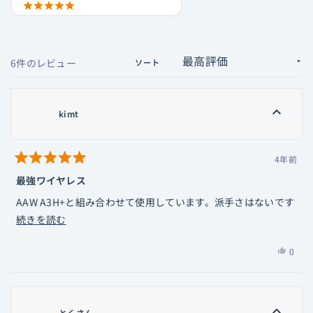
5 STARS
読み込み中...
6件のレビュー
ソート
kimt
4年前
星
5
最強ワイヤレス
つ
中
AAW A3H+と組み合わせて使用しています。派手さはないです
5
と
こ
が、しっかりとイヤホンの実力を引き出してくれるアダプター
続きを読む
評
の
価
です。
は
0
レ
欠点はやや大きめなことくらいかな。。
い、
人
ビ
UTWS5が出たけど、コスパ的にはUTWS3の方が良いかも？！
kimt
が
ュ
さ
「は
ー
ん
い」
とくさん