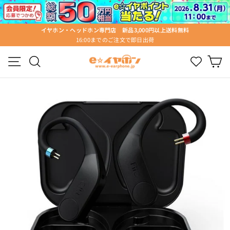
ス
キ
ッ
イヤホン・ヘッドホン専門店 新品3,000円以上送料無料
プ
16:00までのご注文で即日出荷
ス
す
ラ
る
メニュー
検索
Wishlist
カ
イ
ド
シ
ョ
ー
を
停
止
す
る