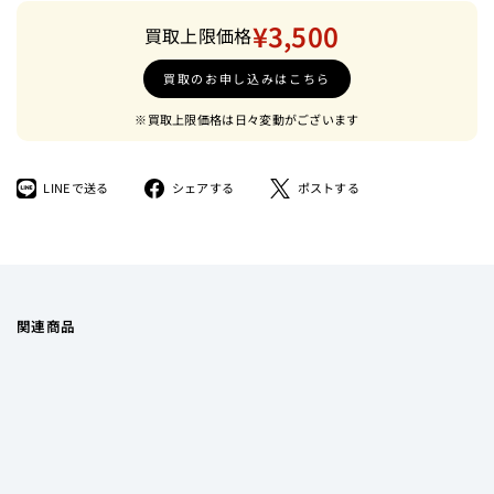
¥3,500
買取上限価格
買取のお申し込みはこちら
※買取上限価格は日々変動がございます
LINE
Facebook
ツ
LINEで送る
シェアする
ポストする
で
で
イ
送
シ
ー
る
ェ
ト
ア
す
す
る
る
関連商品