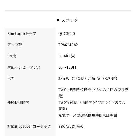
■ スペック
Bluetoothチップ
QCC3020
アンプ部
TPA6140A2
SN比
100dB (A)
対応インピーダンス
16〜100Ω
出力
38mW（16Ω時）/25mW（32Ω時）
TWS+接続時=7時間(イヤホン1回のフル充
電)
連続使用時間
TWS接続時=5.5時間(イヤホン1回のフル
充電)
充電ケースの連続使用時間=23時間
対応Bluetoothコーデック
SBC/aptX/AAC