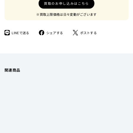
買取のお申し込みはこちら
※買取上限価格は日々変動がございます
LINE
Facebook
ツ
LINEで送る
シェアする
ポストする
で
で
イ
送
シ
ー
る
ェ
ト
ア
す
す
る
る
関連商品
FIIO
K5 PRO