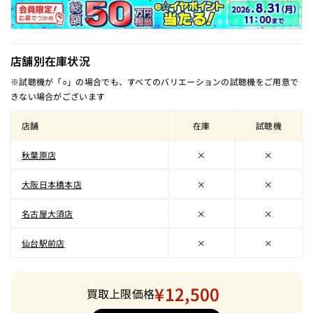
店舗別在庫状況
※試聴機が「○」の場合でも、すべてのバリエーションの試聴機をご用意で
きない場合がございます
店舗
在庫
試聴機
秋葉原店
×
×
大阪日本橋本店
×
×
名古屋大須店
×
×
仙台駅前店
×
×
¥12,500
買取上限価格