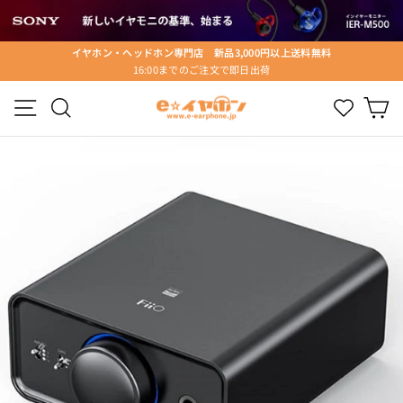
ス
キ
ッ
イヤホン・ヘッドホン専門店 新品3,000円以上送料無料
プ
16:00までのご注文で即日出荷
ス
す
ラ
る
メニュー
検索
Wishlist
カ
イ
ド
シ
ョ
ー
を
停
止
す
る