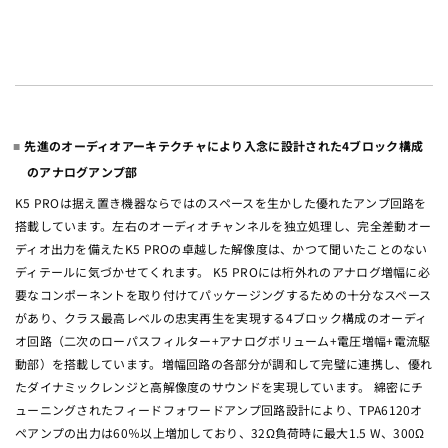
先進のオーディオアーキテクチャにより入念に設計された4ブロック構成
のアナログアンプ部
K5 PROは据え置き機器ならではのスペースを生かした優れたアンプ回路を
搭載しています。左右のオーディオチャンネルを独立処理し、完全差動オー
ディオ出力を備えたK5 PROの卓越した解像度は、かつて聞いたことのない
ディテールに気づかせてくれます。 K5 PROには桁外れのアナログ増幅に必
要なコンポーネントを取り付けてパッケージングするための十分なスペース
があり、クラス最高レベルの忠実再生を実現する4ブロック構成のオーディ
オ回路（二次のローパスフィルター+アナログボリューム+電圧増幅+電流駆
動部）を搭載しています。増幅回路の各部分が調和して完璧に連携し、優れ
たダイナミックレンジと高解像度のサウンドを実現しています。 綿密にチ
ューニングされたフィードフォワードアンプ回路設計により、TPA6120オ
ペアンプの出力は60％以上増加しており、32Ω負荷時に最大1.5 W、300Ω