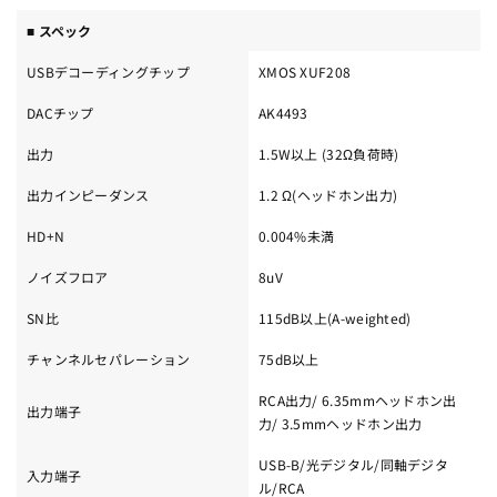
■ スペック
USBデコーディングチップ
XMOS XUF208
DACチップ
AK4493
出力
1.5W以上 (32Ω負荷時)
出力インピーダンス
1.2 Ω(ヘッドホン出力)
HD+N
0.004%未満
ノイズフロア
8uV
SN比
115dB以上(A-weighted)
チャンネルセパレーション
75dB以上
RCA出力/ 6.35mmヘッドホン出
出力端子
力/ 3.5mmヘッドホン出力
USB-B/光デジタル/同軸デジタ
入力端子
ル/RCA