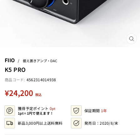
閉
じ
る
(ES
FIIO
/
据え置きアンプ・DAC
K5 PRO
4562314014938
定
¥24,200
税込
価
獲得予定ポイント
0
保証期間
1年
1pt = 1円で使えます！
新品3,000円以上送料無料
発売日：
2020/8/末