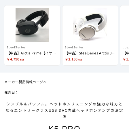
SteelSeries
SteelSeries
Log
【中古】Arctis Prime【イヤーパッド欠品】【日本橋】
【中古】SteelSeries Arctis 3 White (2019 Edition)(イヤーパッド欠品)【秋葉原】
【中
￥4,790
￥2,150
￥1
税込
税込
メーカー製品情報ページへ
シンプル＆パワフル。ヘッドホンリスニングの強力な味方と
なるエントリークラスUSB DAC内蔵ヘッドホンアンプの決定
版