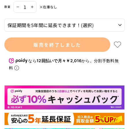
×在庫なし
数量
−
+
販売を終了しました
なら
12回払いで月々￥2,016
から。分割手数料無
料