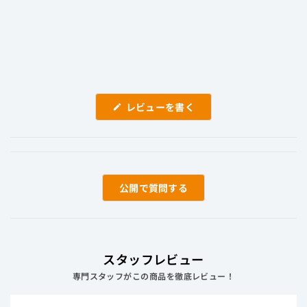
¥24,200
税込
獲得予定ポイント
0
(新
レビューを書く
し
い
ウ
ィ
ン
ド
ウ
で
質問する
開
き
ま
す)
スタッフレビュー
専門スタッフがこの商品を徹底レビュー！