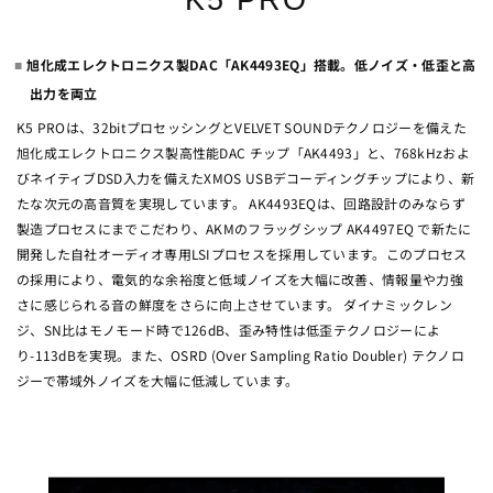
K5 PRO
旭化成エレクトロニクス製DAC「AK4493EQ」搭載。低ノイズ・低歪と高
出力を両立
K5 PROは、32bitプロセッシングとVELVET SOUNDテクノロジーを備えた
旭化成エレクトロニクス製高性能DAC チップ「AK4493」と、768kHzおよ
びネイティブDSD入力を備えたXMOS USBデコーディングチップにより、新
たな次元の高音質を実現しています。 AK4493EQは、回路設計のみならず
製造プロセスにまでこだわり、AKMのフラッグシップ AK4497EQ で新たに
開発した自社オーディオ専用LSIプロセスを採用しています。このプロセス
の採用により、電気的な余裕度と低域ノイズを大幅に改善、情報量や力強
さに感じられる音の鮮度をさらに向上させています。 ダイナミックレン
ジ、SN比はモノモード時で126dB、歪み特性は低歪テクノロジーによ
り-113dBを実現。また、OSRD (Over Sampling Ratio Doubler) テクノロ
ジーで帯域外ノイズを大幅に低減しています。